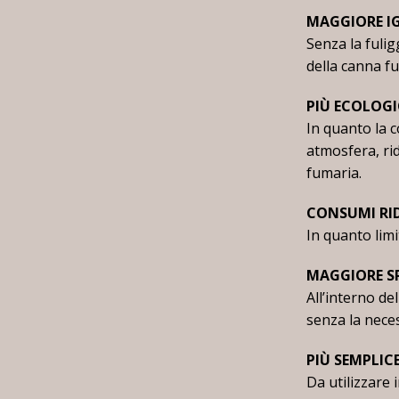
MAGGIORE IG
Senza la fulig
della canna f
PIÙ ECOLOG
In quanto la 
atmosfera, ri
fumaria.
CONSUMI RI
In quanto limi
MAGGIORE S
All’interno de
senza la neces
PIÙ SEMPLIC
Da utilizzare