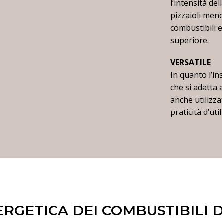
l’intensità de
pizzaioli meno
combustibili 
superiore.
VERSATILE
In quanto l’in
che si adatta 
anche utilizz
praticità d’uti
ERGETICA DEI COMBUSTIBILI 